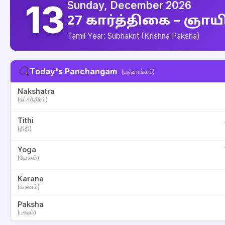
13
Sunday, December 2026
27 கார்த்திகை – ஞாய
Tamil Year: Subhakrit (Krishna Paksha)
Today's Panchangam
(பஞ்சாங்கம்)
Nakshatra
(நட்சத்திரம்)
Tithi
(திதி)
Yoga
(யோகம்)
Karana
(கரணம்)
Paksha
(பக்ஷம்)