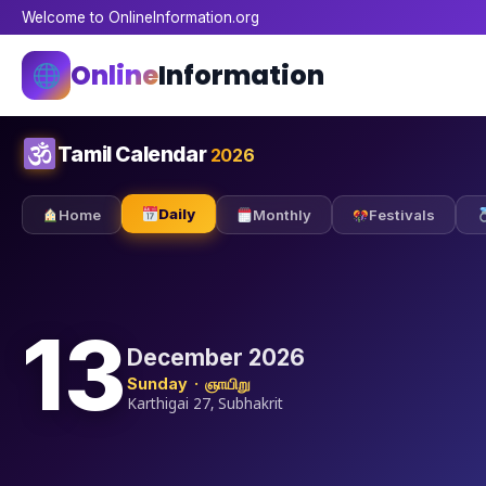
Welcome to OnlineInformation.org
Online
Information
Tamil Calendar
2026
Daily
Home
Monthly
Festivals
13
December 2026
Sunday · ஞாயிறு
Karthigai 27, Subhakrit