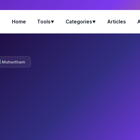
Home
Tools
Categories
Articles
▼
▼
Muhurtham