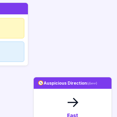
Auspicious Direction
(திசை)
→
East