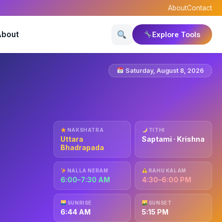
About
Contact
About
Explore Tools
Saturday, August 8, 2026
NAKSHATRA
TITHI
Uttara
Saptami · Krishna
Bhadrapada
NALLA NERAM
RAHU KALAM
6:00–7:30 AM
4:30–6:00 PM
SUNRISE
SUNSET
6:44 AM
5:15 PM