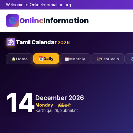
Welcome to OnlineInformation.org
Online
Information
Tamil Calendar
2026
Daily
Home
Monthly
Festivals
14
December 2026
Monday · திங்கள்
Karthigai 28, Subhakrit