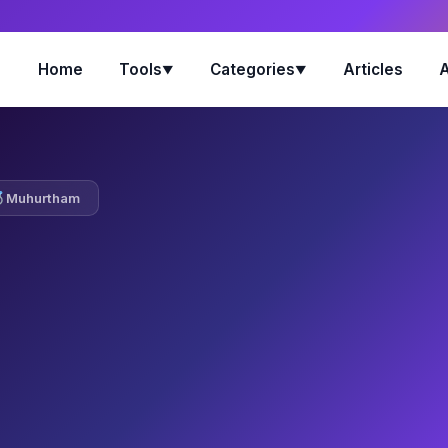
Home
Tools
Categories
Articles
▼
▼
Muhurtham