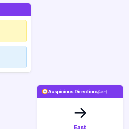
Auspicious Direction
(திசை)
→
East