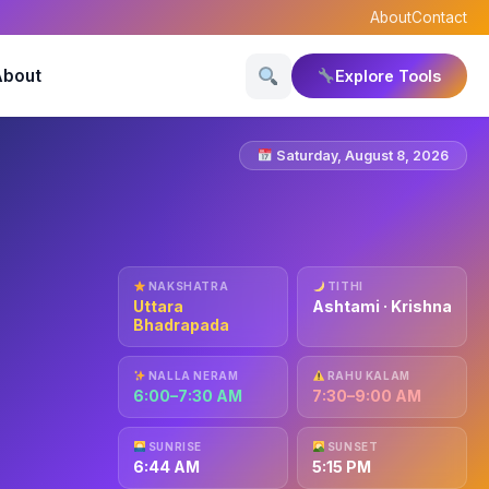
About
Contact
About
Explore Tools
Saturday, August 8, 2026
NAKSHATRA
TITHI
Uttara
Ashtami · Krishna
Bhadrapada
NALLA NERAM
RAHU KALAM
6:00–7:30 AM
7:30–9:00 AM
SUNRISE
SUNSET
6:44 AM
5:15 PM